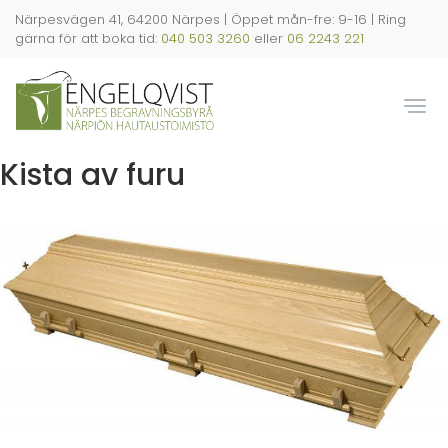
Hoppa
Närpesvägen 41, 64200 Närpes | Öppet mån-fre: 9-16 | Ring
till
gärna för att boka tid:
040 503 3260
eller
06 2243 221
huvudinnehåll
Togg
Kista av furu