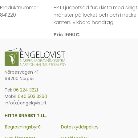
Produktnummer
H41. Ljusbetsad furu kista med sirligt
841220
mönster på locket och och i nedre
kanten. Vikbara handtag
Pris 1690€
Närpesvägen 41
64200 Närpes
Tel:
06 224 3221
Mobil:
040 503 3260
info(a)engelqvist.fi
HITTA SNABBT TILL...
Begravningsbyrå
Dataskyddspolicy