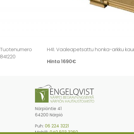
Tuotenumero
H41. Vaaleapetsattu honka-arkku kauniil
841220
Hinta 1690€
Närpiöntie 41
64200 Närpiö
Puh:
06 224 3221
Mobiili:
040 503 3260