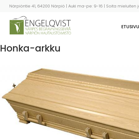
Hyppää
Närpiöntie 41, 64200 Närpiö | Auki ma-pe: 9-16 | Soita mieluiten 
pääsisältöön
ETUSIV
Honka-arkku