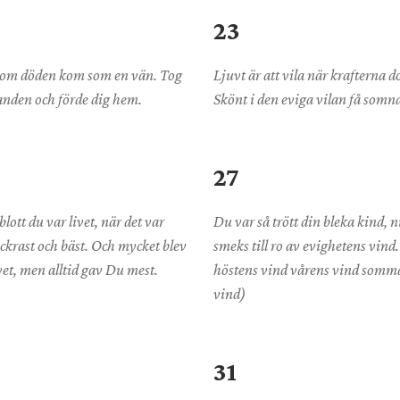
23
 kom döden kom som en vän. Tog
Ljuvt är att vila när krafterna 
handen och förde dig hem.
Skönt i den eviga vilan få somn
27
blott du var livet, när det var
Du var så trött din bleka kind, 
ckrast och bäst. Och mycket blev
smeks till ro av evighetens vind.
et, men alltid gav Du mest.
höstens vind vårens vind somm
vind)
31