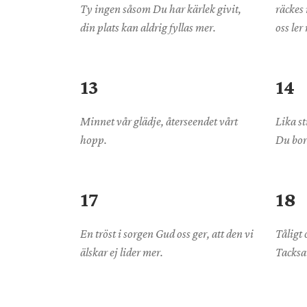
Ty ingen såsom Du har kärlek givit,
räckes 
din plats kan aldrig fyllas mer.
oss ler
13
14
Minnet vår glädje, återseendet vårt
Lika st
hopp.
Du bor
17
18
En tröst i sorgen Gud oss ger, att den vi
Tåligt 
älskar ej lider mer.
Tacksam