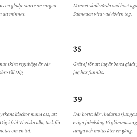
ns en glädje större än sorgen.
Minnet skall vårda vad livet äg
n att minnas.
Saknaden visa vad döden tog.
35
as skira regnbåge är vår
Gråt ej för att jag är borta gläds 
bro till Dig
jag har funnits.
39
kyrkans klockor mana oss, att
Där borta där vindarna sjunga 
ig i frid Vi viska alla, tack för
eviga jubelsång Vi glömma sor
 mötas om en tid.
tunga och mötas åter en gång.