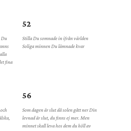
52
r Du
Stilla Du somnade in ifrån världen
fanns
Soliga minnen Du lämnade kvar
alla
et fina
56
 och
Som dagen är slut då solen gått ner Din
älska,
levnad är slut, du finns ej mer. Men
minnet skall leva hos dem du höll av