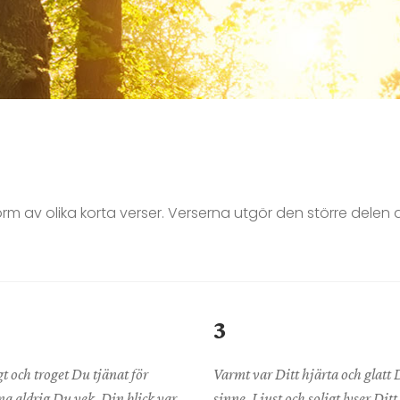
orm av olika korta verser. Verserna utgör den större del
3
gt och troget Du tjänat för
Varmt var Ditt hjärta och glatt 
a aldrig Du vek. Din blick var
sinne. Ljust och soligt lyser Ditt