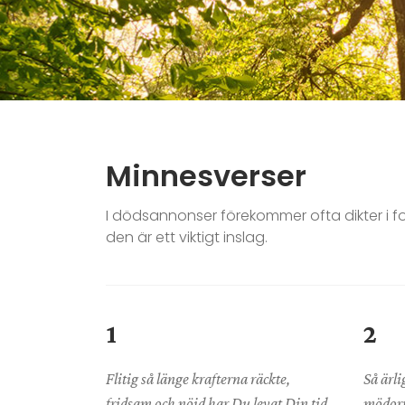
Minnesverser
I dödsannonser förekommer ofta dikter i f
den är ett viktigt inslag.
1
2
Flitig så länge krafterna räckte,
Så ärli
fridsam och nöjd har Du levat Din tid.
mödorn