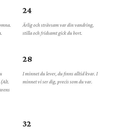
24
domna.
Ärlig och strävsam var din vandring,
a.
stilla och fridsamt gick du bort.
28
nu
I minnet du lever, du finns alltid kvar. I
 (Alt.
minnet vi ser dig, precis som du var.
arens
32