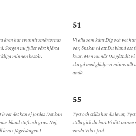
51
ga åren har svunnit smärtornas
Vi alla som känt Dig och vet hu
så. Sorgen nu fyller vårt hjärta
var, önskar så att Du bland oss 
ckliga minnen består.
kvar. Men nu när Du gått dit vi 
ska gå med glädje vi minns allt d
ändå.
55
 lever det kan ej jordas Det kan
Tyst och stilla har du levat, Tyst
as bland stoft och grus. Nej,
stilla gick du bort Vi ditt minne 
ll leva i fågelsången I
vörda Vila i frid.