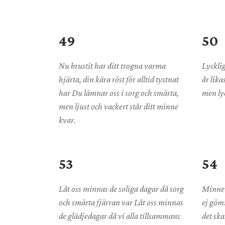
49
50
Nu brustit har ditt trogna varma
Lyckli
hjärta, din kära röst för alltid tystnat
år lika
har Du lämnar oss i sorg och smärta,
men ly
men ljust och vackert står ditt minne
kvar.
53
54
Låt oss minnas de soliga dagar då sorg
Minnet
och smärta fjärran var Låt oss minnas
ej gömm
de glädjedagar då vi alla tillsammans
det ska