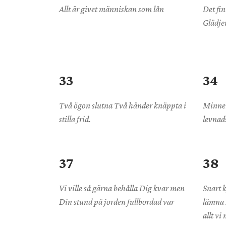
Allt är givet människan som lån
Det fin
Glädje
33
34
Två ögon slutna Två händer knäppta i
Minnen
stilla frid.
levnads
37
38
Vi ville så gärna behålla Dig kvar men
Snart 
Din stund på jorden fullbordad var
lämna D
allt vi