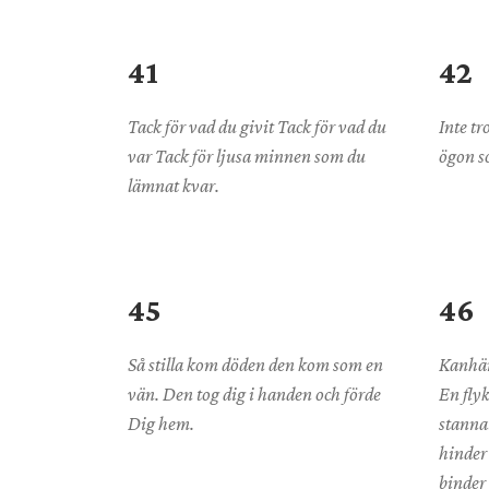
41
42
Tack för vad du givit Tack för vad du
Inte tr
var Tack för ljusa minnen som du
ögon so
lämnat kvar.
45
46
Så stilla kom döden den kom som en
Kanhän
vän. Den tog dig i handen och förde
En flyk
Dig hem.
stannat
hinder 
binder