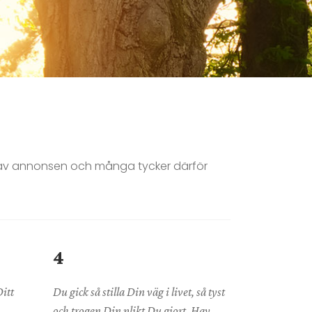
en av annonsen och många tycker därför
4
Ditt
Du gick så stilla Din väg i livet, så tyst
och trogen Din plikt Du gjort. Hav