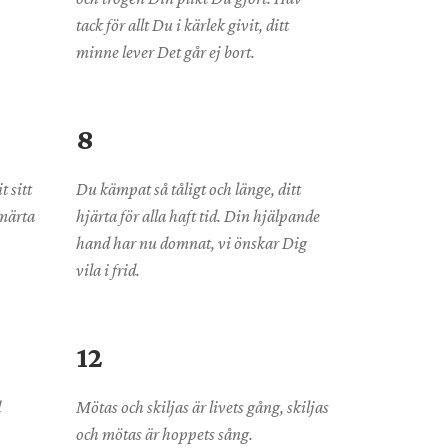
tack för allt Du i kärlek givit, ditt
minne lever Det går ej bort.
8
t sitt
Du kämpat så tåligt och länge, ditt
smärta
hjärta för alla haft tid. Din hjälpande
hand har nu domnat, vi önskar Dig
vila i frid.
12
d
Mötas och skiljas är livets gång, skiljas
och mötas är hoppets sång.