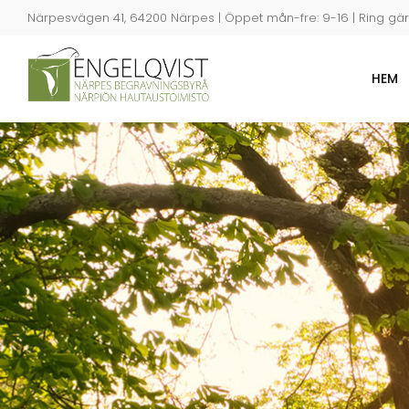
Hoppa
Närpesvägen 41, 64200 Närpes | Öppet mån-fre: 9-16 | Ring gärn
till
huvudinnehåll
HEM