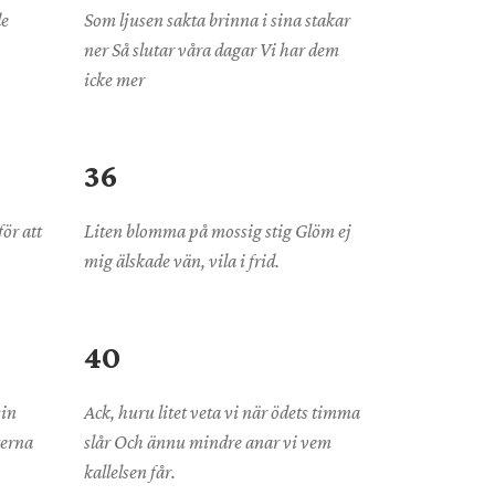
de
Som ljusen sakta brinna i sina stakar
ner Så slutar våra dagar Vi har dem
icke mer
36
för att
Liten blomma på mossig stig Glöm ej
mig älskade vän, vila i frid.
40
sin
Ack, huru litet veta vi när ödets timma
gerna
slår Och ännu mindre anar vi vem
kallelsen får.