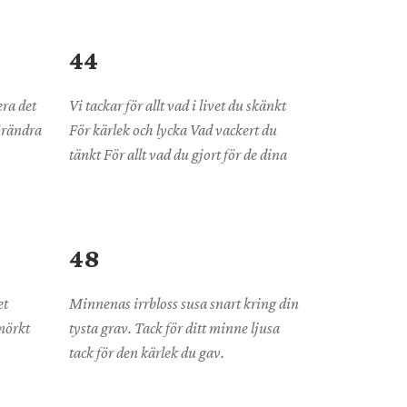
44
era det
Vi tackar för allt vad i livet du skänkt
örändra
För kärlek och lycka Vad vackert du
tänkt För allt vad du gjort för de dina
48
et
Minnenas irrbloss susa snart kring din
mörkt
tysta grav. Tack för ditt minne ljusa
tack för den kärlek du gav.