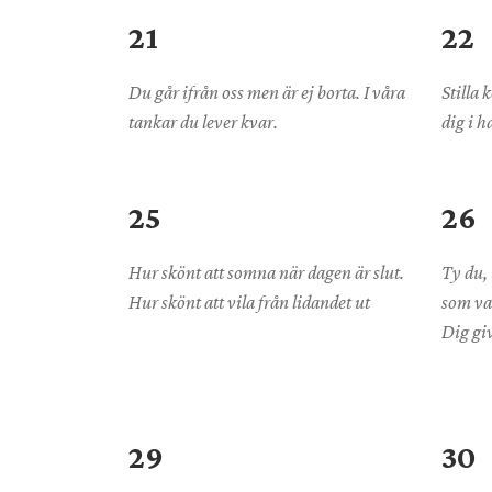
21
22
Du går ifrån oss men är ej borta. I våra
Stilla
tankar du lever kvar.
dig i 
25
26
Hur skönt att somna när dagen är slut.
Ty du, 
Hur skönt att vila från lidandet ut
som va
Dig giv
29
30