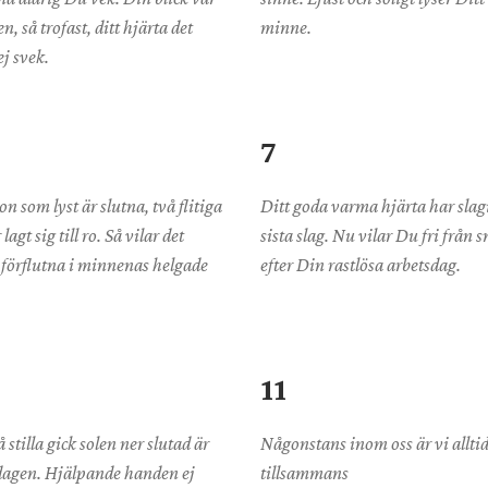
n, så trofast, ditt hjärta det
minne.
j svek.
7
n som lyst är slutna, två flitiga
Ditt goda varma hjärta har slagi
lagt sig till ro. Så vilar det
sista slag. Nu vilar Du fri från 
 förflutna i minnenas helgade
efter Din rastlösa arbetsdag.
11
så stilla gick solen ner slutad är
Någonstans inom oss är vi allti
dagen. Hjälpande handen ej
tillsammans