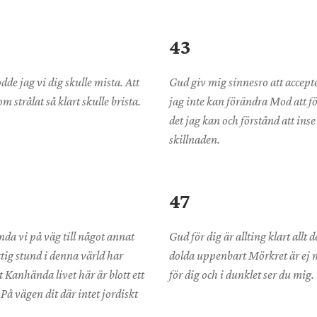
43
odde jag vi dig skulle mista. Att
Gud giv mig sinnesro att accept
m strålat så klart skulle brista.
jag inte kan förändra Mod att f
det jag kan och förstånd att inse
skillnaden.
47
da vi på väg till något annat
Gud för dig är allting klart allt d
tig stund i denna värld har
dolda uppenbart Mörkret är ej 
 Kanhända livet här är blott ett
för dig och i dunklet ser du mig.
På vägen dit där intet jordiskt