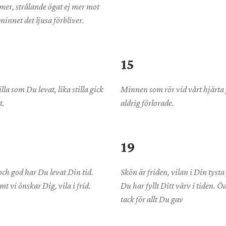
mer, strålande ögat ej mer mot
 minnet det ljusa förbliver.
15
illa som Du levat, lika stilla gick
Minnen som rör vid vårt hjärta
t.
aldrig förlorade.
19
och god har Du levat Din tid.
Skön är friden, vilan i Din tysta
t vi önskar Dig, vila i frid.
Du har fyllt Ditt värv i tiden. 
tack för allt Du gav