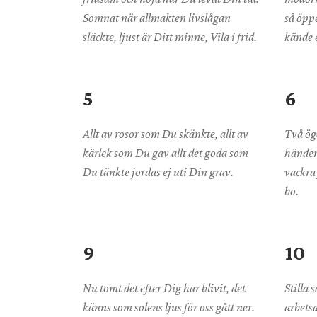
Somnat när allmakten livslågan
så öppe
släckte, ljust är Ditt minne, Vila i frid.
kände e
5
6
Allt av rosor som Du skänkte, allt av
Två ögo
kärlek som Du gav allt det goda som
händer 
Du tänkte jordas ej uti Din grav.
vackra
bo.
9
10
Nu tomt det efter Dig har blivit, det
Stilla 
känns som solens ljus för oss gått ner.
arbets