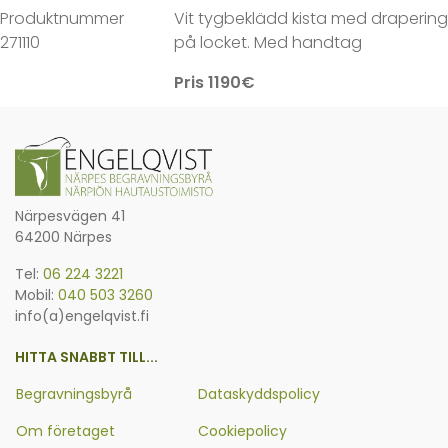
Produktnummer
Vit tygbeklädd kista med drapering
271110
på locket. Med handtag
Pris 1190€
Närpesvägen 41
64200 Närpes
Tel:
06 224 3221
Mobil:
040 503 3260
info(a)engelqvist.fi
HITTA SNABBT TILL...
Begravningsbyrå
Dataskyddspolicy
Om företaget
Cookiepolicy