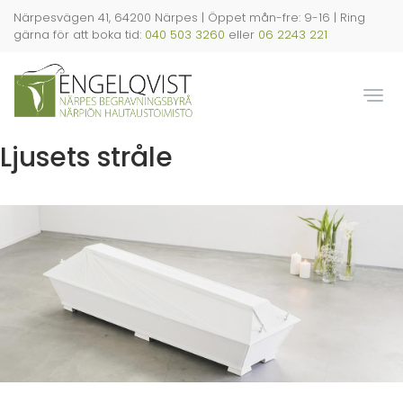
Hoppa
Närpesvägen 41, 64200 Närpes | Öppet mån-fre: 9-16 | Ring
till
gärna för att boka tid:
040 503 3260
eller
06 2243 221
huvudinnehåll
Togg
Ljusets stråle