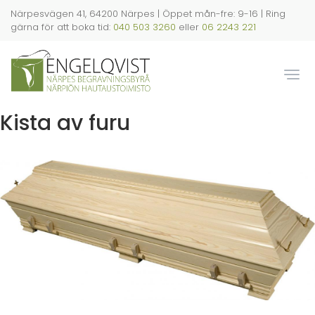
Hoppa
Närpesvägen 41, 64200 Närpes | Öppet mån-fre: 9-16 | Ring
till
gärna för att boka tid:
040 503 3260
eller
06 2243 221
huvudinnehåll
Togg
Kista av furu