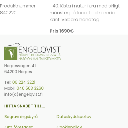
Produktnummer
H40. Kista i natur furu med sirligt
840220
mönster på locket och i nedre
kant. Vikbara handtag
Pris 1690€
Närpesvägen 41
64200 Närpes
Tel:
06 224 3221
Mobil:
040 503 3260
info(a)engelqvist.fi
HITTA SNABBT TILL...
Begravningsbyrå
Dataskyddspolicy
Om företaget
Cookiepolicy