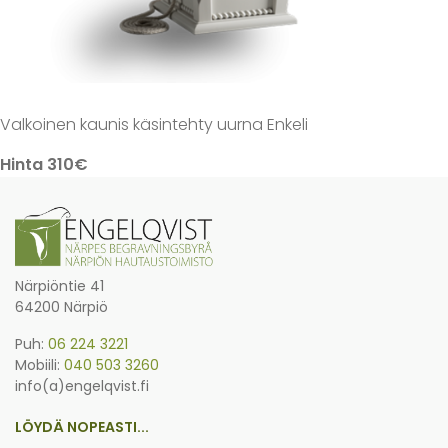
Valkoinen kaunis käsintehty uurna Enkeli
Hinta 310€
Närpiöntie 41
64200 Närpiö
Puh:
06 224 3221
Mobiili:
040 503 3260
info(a)engelqvist.fi
LÖYDÄ NOPEASTI...