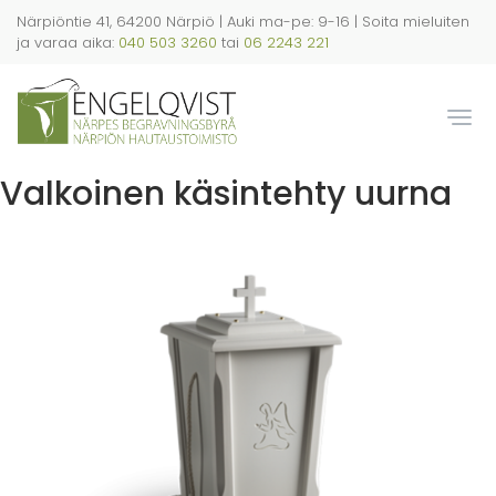
Hyppää
Närpiöntie 41, 64200 Närpiö | Auki ma-pe: 9-16 | Soita mieluiten
pääsisältöön
ja varaa aika:
040 503 3260
tai
06 2243 221
Togg
Valkoinen käsintehty uurna