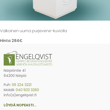
Valkoinen uurna purjevene-kuviolla
Hinta 284€
Närpiöntie 41
64200 Närpiö
Puh:
06 224 3221
Mobiili:
040 503 3260
info(a)engelqvist.fi
LÖYDÄ NOPEASTI...