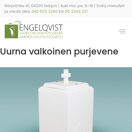
Hyppää
Närpiöntie 41, 64200 Närpiö | Auki ma-pe: 9-16 | Soita mieluiten
pääsisältöön
ja varaa aika:
040 503 3260
tai
06 2243 221
Togg
Uurna valkoinen purjevene