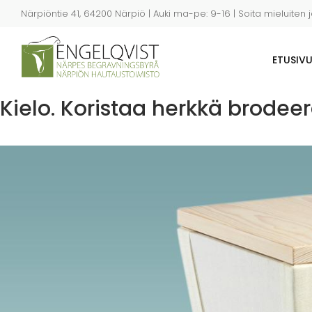
Hyppää
Närpiöntie 41, 64200 Närpiö | Auki ma-pe: 9-16 | Soita mieluiten 
pääsisältöön
ETUSIV
Kielo. Koristaa herkkä brodee