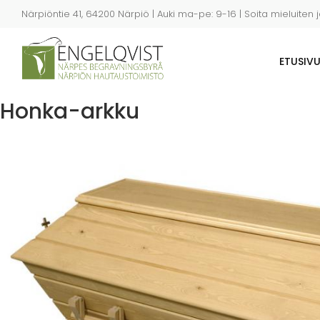
Hyppää
Närpiöntie 41, 64200 Närpiö | Auki ma-pe: 9-16 | Soita mieluiten 
pääsisältöön
ETUSIV
Honka-arkku